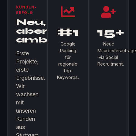
KUNDEN-
ERFOLG
Neu,
#1
15+
aber
ambitioniert.
Google
Neue
Ranking
Mitarbeiteranfrag
Erste
für
via Social
Projekte,
regionale
Recruitment.
erste
Top-
Keywords.
Ergebnisse.
Wir
wachsen
mit
unseren
Kunden
aus
Stuttgart.