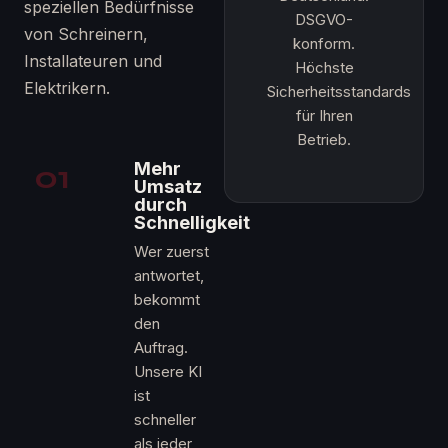
speziellen Bedürfnisse
DSGVO-
von Schreinern,
konform.
Installateuren und
Höchste
Elektrikern.
Sicherheitsstandards
für Ihren
Betrieb.
01
Mehr
Umsatz
durch
Schnelligkeit
Wer zuerst
antwortet,
bekommt
den
Auftrag.
Unsere KI
ist
schneller
als jeder